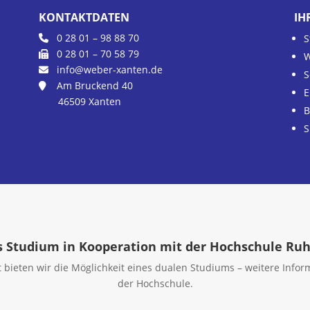
KONTAKTDATEN
IH
0 28 01 – 98 88 70
S
0 28 01 – 70 58 79
W
info@weber-xanten.de
S
Am Bruckend 40
E
46509 Xanten
B
S
 Studium in Kooperation mit der Hochschule Ru
bieten wir die Möglichkeit eines dualen Studiums – weitere Informa
der Hochschule.