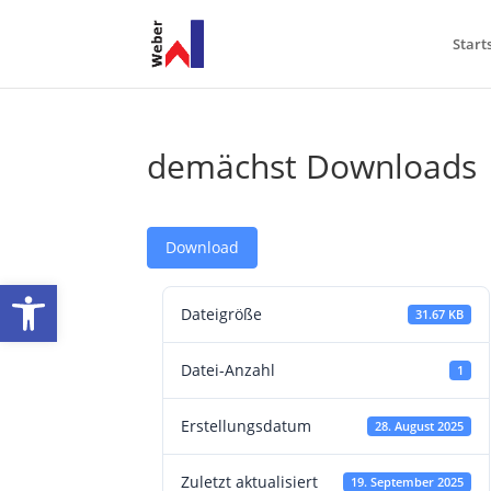
Start
demächst Downloads
Download
Werkzeugleiste öffnen
Dateigröße
31.67 KB
Datei-Anzahl
1
Erstellungsdatum
28. August 2025
Zuletzt aktualisiert
19. September 2025