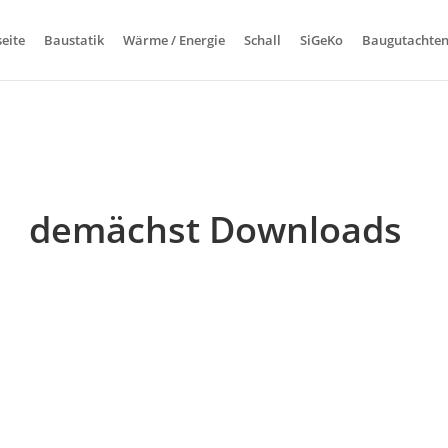
seite
Baustatik
Wärme / Energie
Schall
SiGeKo
Baugutachte
demächst Downloads