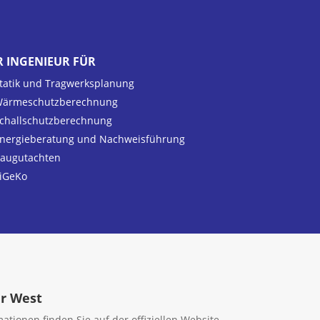
R INGENIEUR FÜR
tatik und Tragwerksplanung
ärmeschutzberechnung
challschutzberechnung
nergieberatung und Nachweisführung
augutachten
iGeKo
hr West
tionen finden Sie auf der offiziellen Website