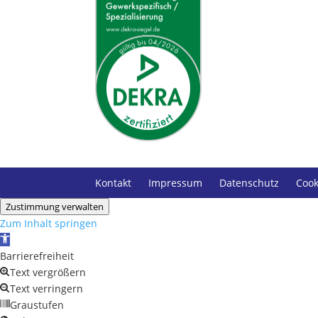
Kontakt
Impressum
Datenschutz
Cook
Zustimmung verwalten
Zum Inhalt springen
Werkzeugleiste öffnen
Barrierefreiheit
Text vergrößern
Text verringern
Graustufen