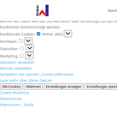
Cookie-Zustimmung verwalten
Start
Um dir ein optimales Erlebnis zu bieten, verwenden wir Technolo
können wir Daten wie das Surfverhalten oder eindeutige IDs auf 
Funktionen beeinträchtigt werden.
Funktionale
Funktionale Cookies
Immer aktiv
Cookies
Vorlieben
Vorlieben
Statistiken
Statistiken
Marketing
Marketing
Optionen verwalten
Dienste verwalten
Verwalten von {vendor_count}-Lieferanten
Lese mehr über diese Zwecke
Alle Cookies
Ablehnen
Einstellungen anzeigen
Einstellungen spei
Cookie-Richtlinie
Datenschutz
Impressum – Statik