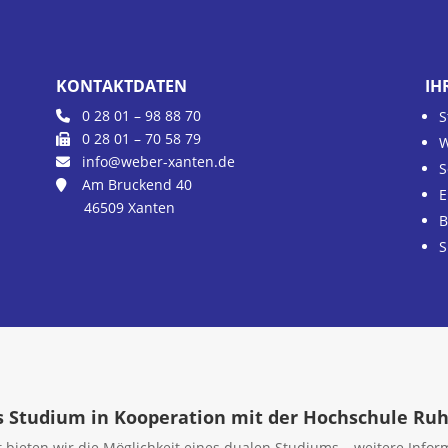
KONTAKTDATEN
IH
0 28 01 – 98 88 70
S
0 28 01 – 70 58 79
W
info@weber-xanten.de
S
Am Bruckend 40
E
46509 Xanten
B
S
 Studium in Kooperation mit der Hochschule Ru
bieten wir die Möglichkeit eines dualen Studiums – weitere Informa