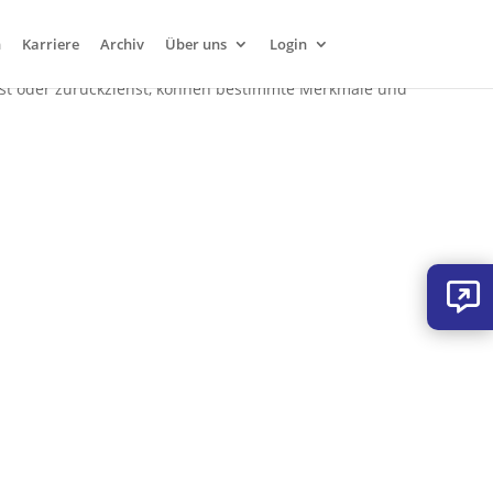
n
Karriere
Archiv
Über uns
Login
darauf zuzugreifen. Wenn du diesen Technologien zustimmst,
ilst oder zurückziehst, können bestimmte Merkmale und