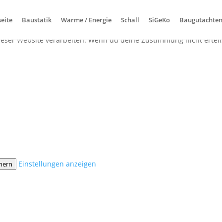
seite
Baustatik
Wärme / Energie
Schall
SiGeKo
Baugutachte
gien wie Cookies, um Geräteinformationen zu speichern und/oder 
dieser Website verarbeiten. Wenn du deine Zustimmung nicht erte
Einstellungen anzeigen
chern