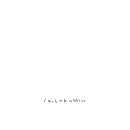
Kontakt
Impressum
Datenschutz
Cookie-
Richtlinie (EU)
Copyright Jens Weber