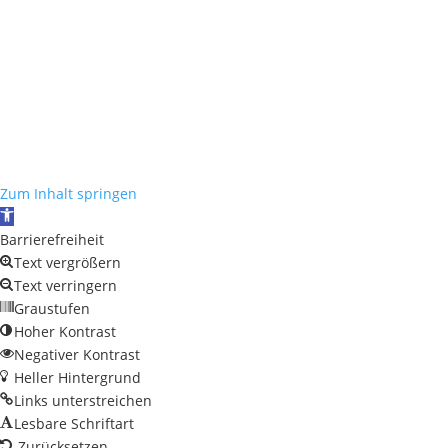
Zum Inhalt springen
Werkzeugleiste öffnen
Barrierefreiheit
Text vergrößern
Text verringern
Graustufen
Hoher Kontrast
Negativer Kontrast
Heller Hintergrund
Links unterstreichen
Lesbare Schriftart
Zurücksetzen