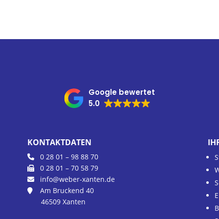
Google bewertet
5.0
KONTAKTDATEN
IH
0 28 01 – 98 88 70
S
0 28 01 – 70 58 79
W
info@weber-xanten.de
S
Am Bruckend 40
E
46509 Xanten
B