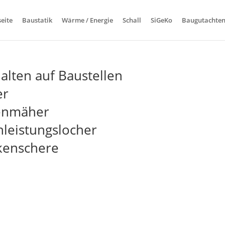
seite
Baustatik
Wärme / Energie
Schall
SiGeKo
Baugutachte
alten auf Baustellen
er
senmäher
leistungslocher
kenschere