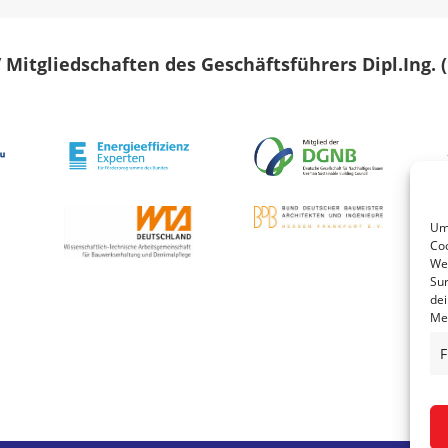
/ Mitgliedschaften des Geschäftsführers Dipl.Ing.
Um 
Coo
Wen
Sur
dei
Mer
F